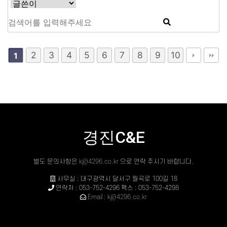
2
3
4
5
6
7
8
9
10
1
경진C&E
별도 문의사항은
kj@4296.co.kr
으로 연락 주시기 바랍니다.
사무실 : 대구광역시 달서구 월곡로 100길 18
연락처 : 053-752-4296 팩스 : 053-752-4298
Email : kj@4296.co.kr