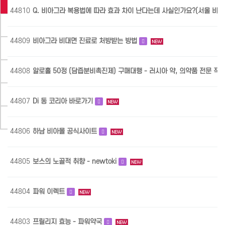
부과업무
44810
Q. 비아그라 복용법에 따라 효과 차이 난다는데 사실인가요?(서울 비
관리실에서 경진으로
44809
비아그라 비대면 진료로 처방받는 방법
경진에서 관리실로
자료실
44808
알로홀 50정 (담즙분비촉진제) 구매대행 - 러시아 약, 의약품 전문 직
질문게시판
44807
Di 동 코리아 바로가기
구홈페이지
44806
하남 비아몰 공식사이트
44805
보스의 노골적 취향 - newtoki
44804
파워 이렉트
44803
프릴리지 효능 - 파워약국