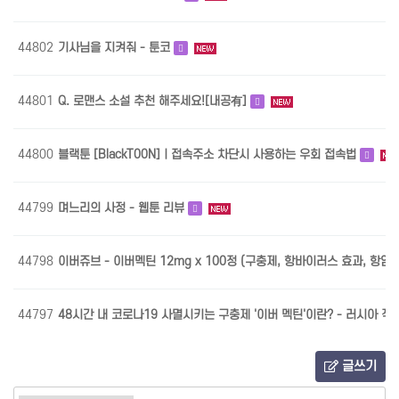
44802
기사님을 지켜줘 - 툰코
44801
Q. 로맨스 소설 추천 해주세요![내공有]
44800
블랙툰 [BlackT00N]ㅣ접속주소 차단시 사용하는 우회 접속법
44799
며느리의 사정 - 웹툰 리뷰
44798
이버쥬브 - 이버멕틴 12mg x 100정 (구충제, 항바이러스 효과, 항암
44797
48시간 내 코로나19 사멸시키는 구충제 '이버 멕틴'이란? - 러시아 직구 
글쓰기