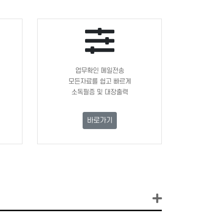
업무확인 메일전송
모든자료를 쉽고 빠르게
소독필증 및 대장출력
바로가기