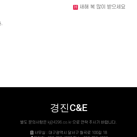
새해 복 많이 받으세요
H
.
경진C&E
별도 문의사항은
kj@4296.co.kr
으로 연락 주시기 바랍니다.
사무실 : 대구광역시 달서구 월곡로 100길 18